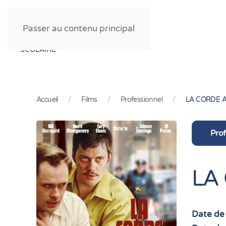
FESTIVAL CINÉMA
Passer au contenu principal
PROFESSIONNEL
GRAND PUBLIC
SCOLAIRE
Accueil
Films
Professionnel
LA CORDE 
Prof
LA
Date de 