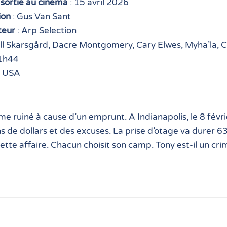
sortie au cinéma
: 15 avril 2026
ion
: Gus Van Sant
teur
: Arp Selection
ill Skarsgård, Dacre Montgomery, Cary Elwes, Myha’la,
1h44
: USA
mme ruiné à cause d’un emprunt. A Indianapolis, le 8 févrie
ns de dollars et des excuses. La prise d’otage va durer 63 
ette affaire. Chacun choisit son camp. Tony est-il un cr